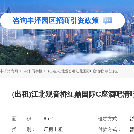
咨询丰泽园区招商引资政策
丰泽招商网
>
丰泽 写字楼
>
(出租)江北观音桥红鼎国际C座酒吧清吧出租
(出租)江北观音桥红鼎国际C座酒吧清
面 积：
85㎡
租赁方式：
类 别：
厂房出租
付款方式：